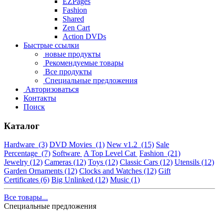
EZPages
Fashion
Shared
Zen Cart
Action DVDs
Быстрые ссылки
новые продукты
Рекомендуемые товары
Все продукты
Специальные предложения
Авторизоваться
Контакты
Поиск
Каталог
Hardware
(3)
DVD Movies
(1)
New v1.2
(15)
Sale
Percentage
(7)
Software
A Top Level Cat
Fashion
(21)
Jewelry
(12)
Cameras
(12)
Toys
(12)
Classic Cars
(12)
Utensils
(12)
Garden Ornaments
(12)
Clocks and Watches
(12)
Gift
Certificates
(6)
Big Unlinked
(12)
Music
(1)
Все товары...
Специальные предложения