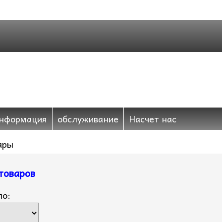
нформация
обслуживание
Насчет нас
ары
товаров
по: