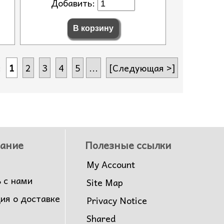
Добавить:
т:
1
2
3
4
5
...
[Следующая >]
ание
Полезные ссылки
My Account
 с нами
Site Map
я о доставке
Privacy Notice
Shared