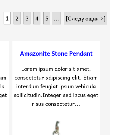
т:
1
2
3
4
5
...
[Следующая >]
Amazonite Stone Pendant
Lorem ipsum dolor sit amet,
iam
consectetur adipiscing elit. Etiam
la
interdum feugiat ipsum vehicula
get
sollicitudin.Integer sed lacus eget
risus consectetur...