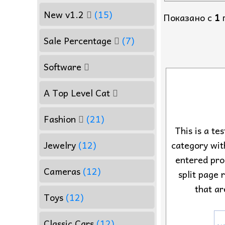
New v1.2
(15)
Показано с
1
Sale Percentage
(7)
Software
A Top Level Cat
Fashion
(21)
This is a tes
Jewelry
(12)
category wi
entered pro
Cameras
(12)
split page 
that ar
Toys
(12)
Classic Cars
(12)