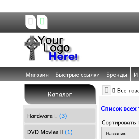
Магазин
Быстрые ссылки
Бренды
И
Все тов
Каталог
Список всех 
Hardware
(3)
Сортировать 
DVD Movies
(1)