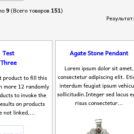
по
9
(Всего товаров
151
)
Результа
Test
Agate Stone Pendant
Three
Lorem ipsum dolor sit amet,
consectetur adipiscing elit. Et
t product to fill this
interdum feugiat ipsum vehicu
th more 12 randomly
sollicitudin.Integer sed lacus e
ducts to invoke the
risus consectetur...
results on products
e not linked,...