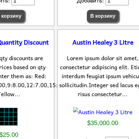
ить:
Добавить:
Quantity Discount
Austin Healey 3 Litre
qty discounts are
Lorem ipsum dolor sit amet,
rices based on qty
consectetur adipiscing elit. Et
nter them as: Red:
interdum feugiat ipsum vehicu
00,9:8.00,12:7.00,15:6.00
sollicitudin.Integer sed lacus e
ellow...
risus consectetur...
$35,000.00
$25.00