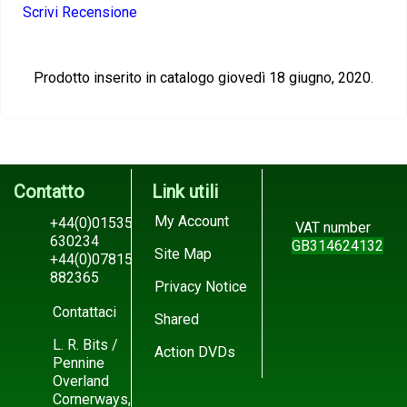
Scrivi Recensione
Prodotto inserito in catalogo giovedì 18 giugno, 2020.
Contatto
Link utili
My Account
+44(0)01535
VAT number
630234
GB314624132
Site Map
+44(0)07815
882365
Privacy Notice
Contattaci
Shared
L. R. Bits /
Action DVDs
Pennine
Overland
Cornerways,