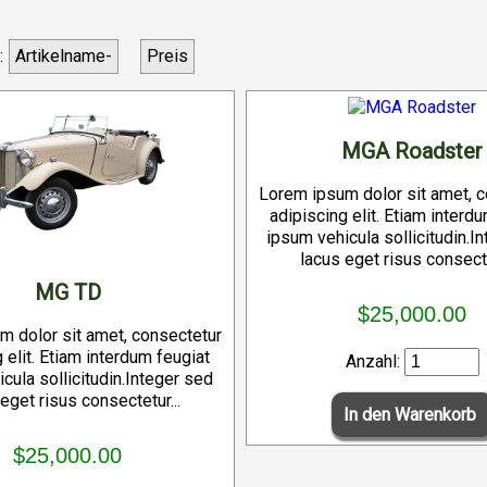
:
Artikelname-
Preis
MGA Roadster
Lorem ipsum dolor sit amet, 
adipiscing elit. Etiam interd
ipsum vehicula sollicitudin.I
lacus eget risus consecte
MG TD
$25,000.00
m dolor sit amet, consectetur
 elit. Etiam interdum feugiat
Anzahl:
cula sollicitudin.Integer sed
eget risus consectetur...
$25,000.00