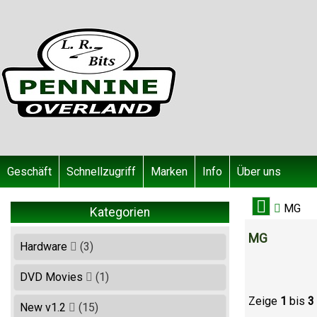
Geschäft
Schnellzugriff
Marken
Info
Über uns
MG
Kategorien
MG
Hardware
(3)
DVD Movies
(1)
Zeige
1
bis
3
New v1.2
(15)