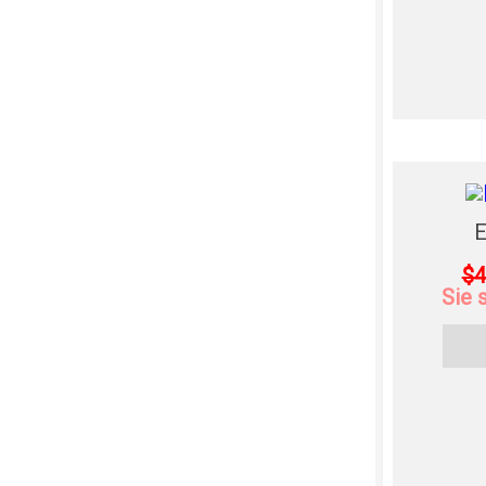
E
$4
Sie 