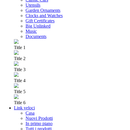
Utensils
Garden Ornaments
Clocks and Watches
Gift Certificates
Big Unlinked
Music
Documents
Title 1
Title 2
Title 3
Title 4
Title 5
Title 6
Link veloci
Casa
Nuovi Prodotti
In primo piano
Tutti i prodotti