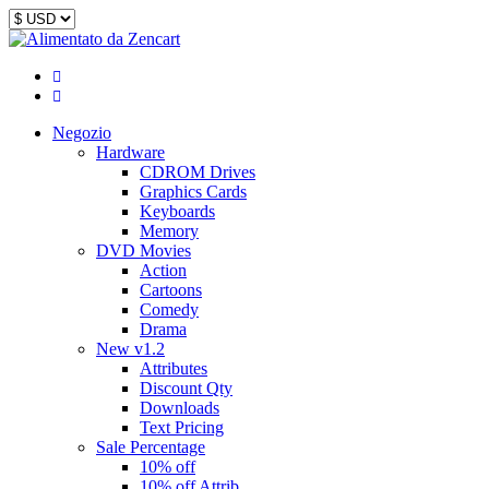
Negozio
Hardware
CDROM Drives
Graphics Cards
Keyboards
Memory
DVD Movies
Action
Cartoons
Comedy
Drama
New v1.2
Attributes
Discount Qty
Downloads
Text Pricing
Sale Percentage
10% off
10% off Attrib