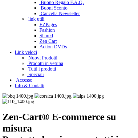
Buono Regalo F.A.Q.
Buoni Sconto
Cancella Newsletter
link utili
EZPages
Fashion
Shared
Zen Cart
Action DVDs
Link veloci
Nuovi Prodotti
Prodotti in vetrina
Tutti i prodotti
Speciali
Accesso
Info & Contatti
Zen-Cart® E-commerce su
misura