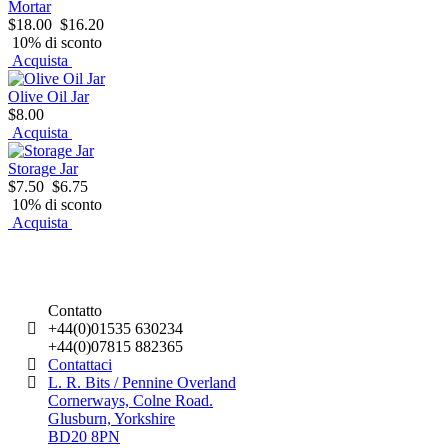
Mortar
$18.00
$16.20
10% di sconto
Acquista
Olive Oil Jar
$8.00
Acquista
Storage Jar
$7.50
$6.75
10% di sconto
Acquista
Contatto
+44(0)01535 630234
+44(0)07815 882365
Contattaci
L. R. Bits / Pennine Overland
Cornerways, Colne Road.
Glusburn, Yorkshire
BD20 8PN