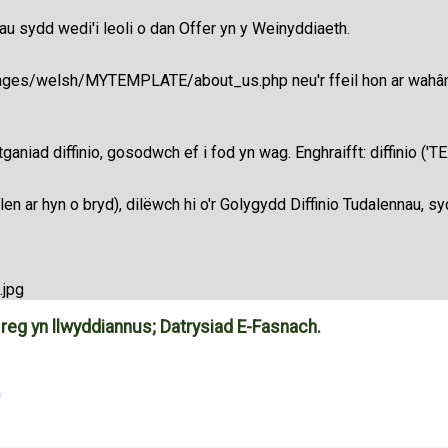
au sydd wedi'i leoli o dan Offer yn y Weinyddiaeth.
anguages/welsh/MYTEMPLATE/about_us.php neu'r ffeil hon ar wahân
datganiad diffinio, gosodwch ef i fod yn wag. Enghraifft: diffinio (
llen ar hyn o bryd), dilëwch hi o'r Golygydd Diffinio Tudalennau, s
reg yn llwyddiannus; Datrysiad E-Fasnach.
m