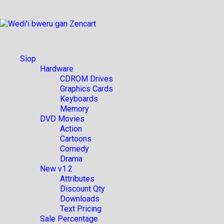
Siop
Hardware
CDROM Drives
Graphics Cards
Keyboards
Memory
DVD Movies
Action
Cartoons
Comedy
Drama
New v1.2
Attributes
Discount Qty
Downloads
Text Pricing
Sale Percentage