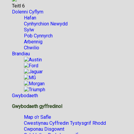
Teitl 6
Dolenni Cyflym
Hafan
Cynhyrchion Newydd
Sylw
Pob Cynnyrch
Arbennig
Chwilio
Brandiau
Gwybodaeth
Gwybodaeth gyffredinol
Map o'r Safle
Cwestiynau Cyffredin Tystysgrif Rhodd
Cwponau Disgownt