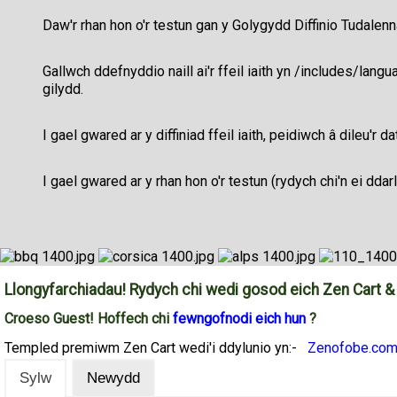
Daw'r rhan hon o'r testun gan y Golygydd Diffinio Tudalenn
Gallwch ddefnyddio naill ai'r ffeil iaith yn /includes/l
gilydd.
I gael gwared ar y diffiniad ffeil iaith, peidiwch â dileu'r 
I gael gwared ar y rhan hon o'r testun (rydych chi'n ei ddar
Llongyfarchiadau! Rydych chi wedi gosod eich Zen Cart & 
Croeso
Guest!
Hoffech chi
fewngofnodi eich hun
?
Templed premiwm Zen Cart wedi'i ddylunio yn:-
Zenofobe.co
Sylw
Newydd