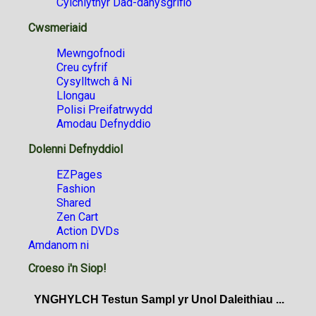
Cylchlythyr Dad-danysgrifio
Cwsmeriaid
Mewngofnodi
Creu cyfrif
Cysylltwch â Ni
Llongau
Polisi Preifatrwydd
Amodau Defnyddio
Dolenni Defnyddiol
EZPages
Fashion
Shared
Zen Cart
Action DVDs
Amdanom ni
Croeso i'n Siop!
YNGHYLCH Testun Sampl yr Unol Daleithiau ...