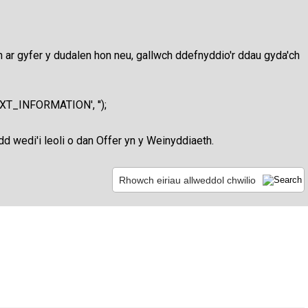
 ar gyfer y dudalen hon neu, gallwch ddefnyddio'r ddau gyda'ch
'TEXT_INFORMATION', '');
ydd wedi'i leoli o dan Offer yn y Weinyddiaeth.