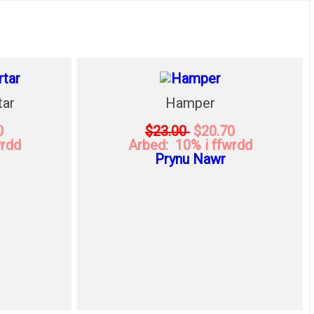
tar
Hamper
0
$23.00
$20.70
wrdd
Arbed: 10% i ffwrdd
Prynu Nawr