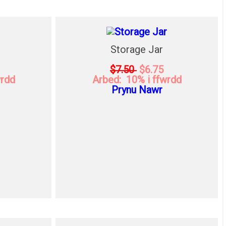
Storage Jar
$7.50
$6.75
wrdd
Arbed: 10% i ffwrdd
Prynu Nawr