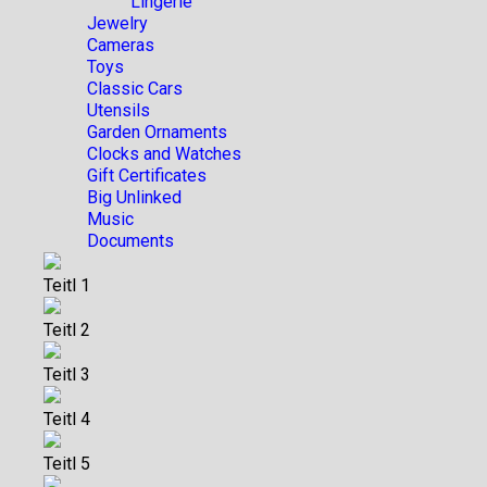
Lingerie
Jewelry
Cameras
Toys
Classic Cars
Utensils
Garden Ornaments
Clocks and Watches
Gift Certificates
Big Unlinked
Music
Documents
Teitl 1
Teitl 2
Teitl 3
Teitl 4
Teitl 5