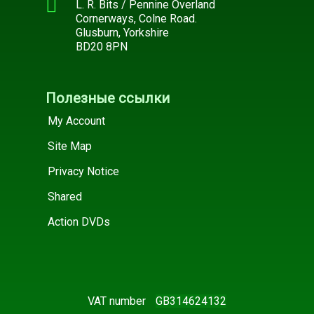
L. R. Bits / Pennine Overland
Cornerways, Colne Road.
Glusburn, Yorkshire
BD20 8PN
Полезные ссылки
My Account
Site Map
Privacy Notice
Shared
Action DVDs
VAT number
GB314624132