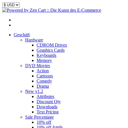
Geschäft
Hardware
CDROM Drives
Graphics Cards
Keyboards
Memory
DVD Movies
Action
Cartoons
Comedy
Drama
New v1.2
Attributes
Discount Qty
Downloads
Text Pricing
Sale Percentage
10% off
10% off Attrib