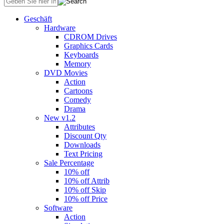
Geschäft
Hardware
CDROM Drives
Graphics Cards
Keyboards
Memory
DVD Movies
Action
Cartoons
Comedy
Drama
New v1.2
Attributes
Discount Qty
Downloads
Text Pricing
Sale Percentage
10% off
10% off Attrib
10% off Skip
10% off Price
Software
Action