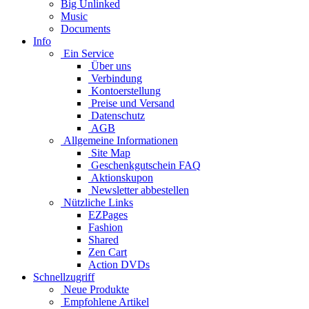
Big Unlinked
Music
Documents
Info
Ein Service
Über uns
Verbindung
Kontoerstellung
Preise und Versand
Datenschutz
AGB
Allgemeine Informationen
Site Map
Geschenkgutschein FAQ
Aktionskupon
Newsletter abbestellen
Nützliche Links
EZPages
Fashion
Shared
Zen Cart
Action DVDs
Schnellzugriff
Neue Produkte
Empfohlene Artikel