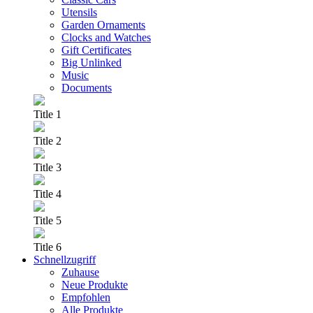
Utensils
Garden Ornaments
Clocks and Watches
Gift Certificates
Big Unlinked
Music
Documents
Title 1
Title 2
Title 3
Title 4
Title 5
Title 6
Schnellzugriff
Zuhause
Neue Produkte
Empfohlen
Alle Produkte