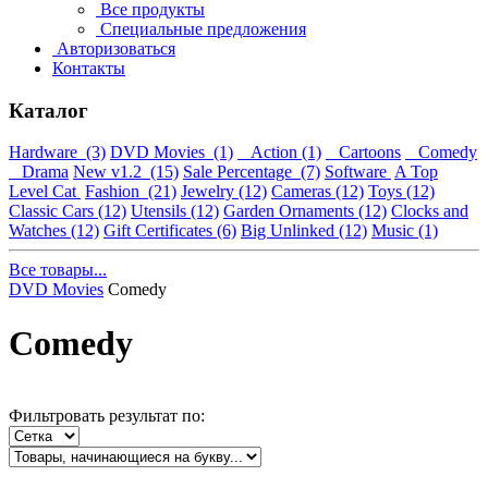
Все продукты
Специальные предложения
Авторизоваться
Контакты
Каталог
Hardware
(3)
DVD Movies
(1)
Action
(1)
Cartoons
Comedy
Drama
New v1.2
(15)
Sale Percentage
(7)
Software
A Top
Level Cat
Fashion
(21)
Jewelry
(12)
Cameras
(12)
Toys
(12)
Classic Cars
(12)
Utensils
(12)
Garden Ornaments
(12)
Clocks and
Watches
(12)
Gift Certificates
(6)
Big Unlinked
(12)
Music
(1)
Все товары...
DVD Movies
Comedy
Comedy
Фильтровать результат по: