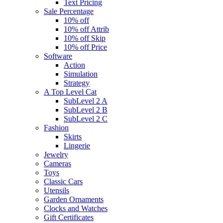
Text Pricing
Sale Percentage
10% off
10% off Attrib
10% off Skip
10% off Price
Software
Action
Simulation
Strategy
A Top Level Cat
SubLevel 2 A
SubLevel 2 B
SubLevel 2 C
Fashion
Skirts
Lingerie
Jewelry
Cameras
Toys
Classic Cars
Utensils
Garden Ornaments
Clocks and Watches
Gift Certificates