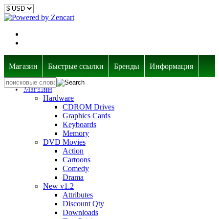
Магазин
Быстрые ссылки
Бренды
Информация
Насчет нас
Магазин
Hardware
CDROM Drives
Graphics Cards
Keyboards
Memory
DVD Movies
Action
Cartoons
Comedy
Drama
New v1.2
Attributes
Discount Qty
Downloads