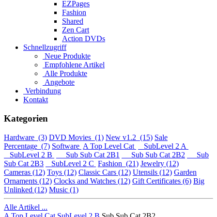
EZPages
Fashion
Shared
Zen Cart
Action DVDs
Schnellzugriff
Neue Produkte
Empfohlene Artikel
Alle Produkte
Angebote
Verbindung
Kontakt
Kategorien
Hardware
(3)
DVD Movies
(1)
New v1.2
(15)
Sale
Percentage
(7)
Software
A Top Level Cat
SubLevel 2 A
SubLevel 2 B
Sub Sub Cat 2B1
Sub Sub Cat 2B2
Sub
Sub Cat 2B3
SubLevel 2 C
Fashion
(21)
Jewelry
(12)
Cameras
(12)
Toys
(12)
Classic Cars
(12)
Utensils
(12)
Garden
Ornaments
(12)
Clocks and Watches
(12)
Gift Certificates
(6)
Big
Unlinked
(12)
Music
(1)
Alle Artikel ...
A Top Level Cat
SubLevel 2 B
Sub Sub Cat 2B2