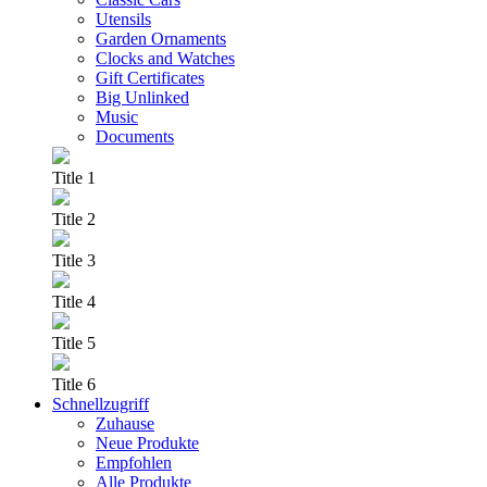
Utensils
Garden Ornaments
Clocks and Watches
Gift Certificates
Big Unlinked
Music
Documents
Title 1
Title 2
Title 3
Title 4
Title 5
Title 6
Schnellzugriff
Zuhause
Neue Produkte
Empfohlen
Alle Produkte