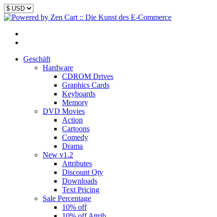
Geschäft
Hardware
CDROM Drives
Graphics Cards
Keyboards
Memory
DVD Movies
Action
Cartoons
Comedy
Drama
New v1.2
Attributes
Discount Qty
Downloads
Text Pricing
Sale Percentage
10% off
10% off Attrib