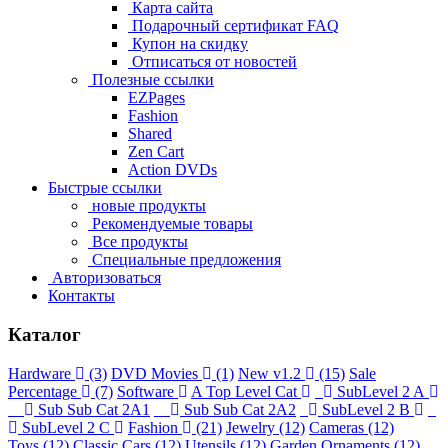
Карта сайта
Подарочный сертификат FAQ
Купон на скидку
Отписаться от новостей
Полезные ссылки
EZPages
Fashion
Shared
Zen Cart
Action DVDs
Быстрые ссылки
новые продукты
Рекомендуемые товары
Все продукты
Специальные предложения
Авторизоваться
Контакты
Каталог
Hardware
(3)
DVD Movies
(1)
New v1.2
(15)
Sale
Percentage
(7)
Software
A Top Level Cat
SubLevel 2 A
Sub Sub Cat 2A1
Sub Sub Cat 2A2
SubLevel 2 B
SubLevel 2 C
Fashion
(21)
Jewelry
(12)
Cameras
(12)
Toys
(12)
Classic Cars
(12)
Utensils
(12)
Garden Ornaments
(12)