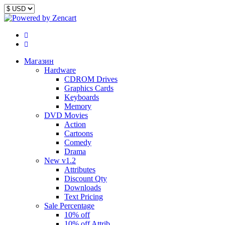
Магазин
Hardware
CDROM Drives
Graphics Cards
Keyboards
Memory
DVD Movies
Action
Cartoons
Comedy
Drama
New v1.2
Attributes
Discount Qty
Downloads
Text Pricing
Sale Percentage
10% off
10% off Attrib