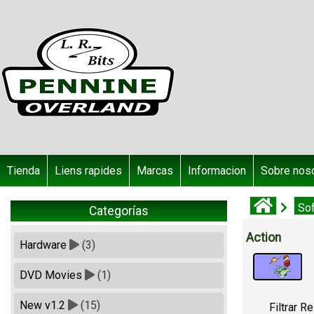
Tienda
Liens rapides
Marcas
Informacion
Sobre nos
So
Categorías
Action
Hardware
(3)
DVD Movies
(1)
New v1.2
(15)
Filtrar R