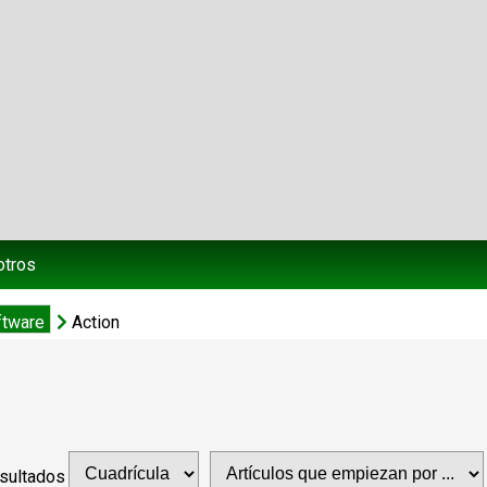
otros
ftware
Action
esultados