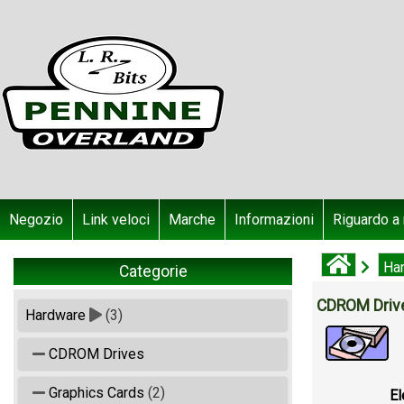
Negozio
Link veloci
Marche
Informazioni
Riguardo a 
Ha
Categorie
CDROM Driv
Hardware
(3)
CDROM Drives
Graphics Cards
(2)
El