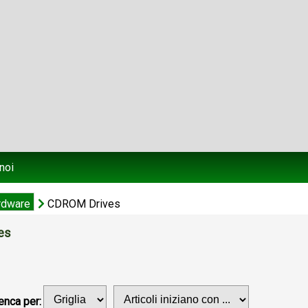
noi
rdware
CDROM Drives
es
enca per: