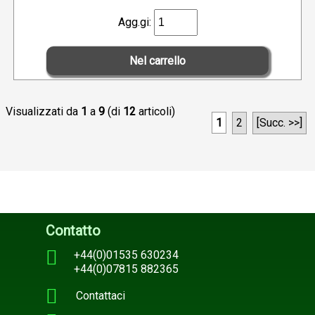
Agg.gi:
Visualizzati da
1
a
9
(di
12
articoli)
1
2
[Succ. >>]
Contatto
+44(0)01535 630234
+44(0)07815 882365
Contattaci