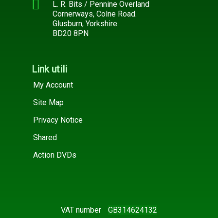
L. R. Bits / Pennine Overland
Cornerways, Colne Road.
Glusburn, Yorkshire
BD20 8PN
Link utili
My Account
Site Map
Privacy Notice
Shared
Action DVDs
VAT number
GB314624132