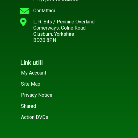
Contattaci
L. R. Bits / Pennine Overland
Cornerways, Colne Road.
Glusburn, Yorkshire
BD20 8PN
Link utili
My Account
Site Map
Privacy Notice
Shared
Action DVDs