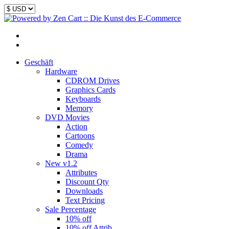
Geschäft
Hardware
CDROM Drives
Graphics Cards
Keyboards
Memory
DVD Movies
Action
Cartoons
Comedy
Drama
New v1.2
Attributes
Discount Qty
Downloads
Text Pricing
Sale Percentage
10% off
10% off Attrib