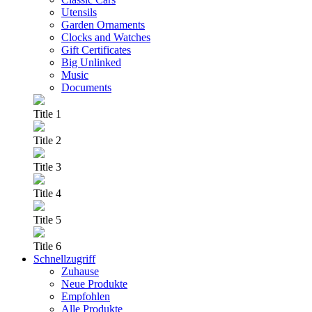
Utensils
Garden Ornaments
Clocks and Watches
Gift Certificates
Big Unlinked
Music
Documents
Title 1
Title 2
Title 3
Title 4
Title 5
Title 6
Schnellzugriff
Zuhause
Neue Produkte
Empfohlen
Alle Produkte