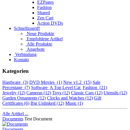
EZPages
Fashion
Shared
Zen Cart
Action DVDs
Schnellzugriff
Neue Produkte
Empfohlene Artikel
Alle Produkte
Angebote
Verbindung
Kontakt
Kategorien
Hardware
(3)
DVD Movies
(1)
New v1.2
(15)
Sale
Percentage
(7)
Software
A Top Level Cat
Fashion
(21)
Jewelry
(12)
Cameras
(12)
Toys
(12)
Classic Cars
(12)
Utensils
(12)
Garden Ornaments
(12)
Clocks and Watches
(12)
Gift
Certificates
(6)
Big Unlinked
(12)
Music
(1)
Alle Artikel ...
Documents
Test Document
Documents