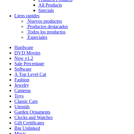
All Products
Specials
Liens rapides
Nuevos productos
Productos destacados
Todos los productos
Especiales
Hardware
DVD Movies
New v1.2
Sale Percentage
Software
A Top Level Cat
Fashion
Jewelry
Cameras
Toys
Classic Cars
Utensils
Garden Ornaments
Clocks and Watches
Gift Certificates
Big Unlinked
Music