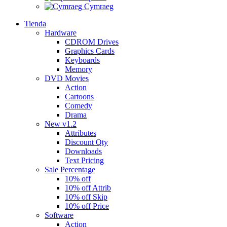
Cymraeg
Tienda
Hardware
CDROM Drives
Graphics Cards
Keyboards
Memory
DVD Movies
Action
Cartoons
Comedy
Drama
New v1.2
Attributes
Discount Qty
Downloads
Text Pricing
Sale Percentage
10% off
10% off Attrib
10% off Skip
10% off Price
Software
Action