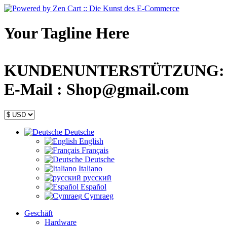
Your Tagline Here
KUNDENUNTERSTÜTZUNG: +44
E-Mail : Shop@gmail.com
Deutsche
English
Français
Deutsche
Italiano
русский
Español
Cymraeg
Geschäft
Hardware