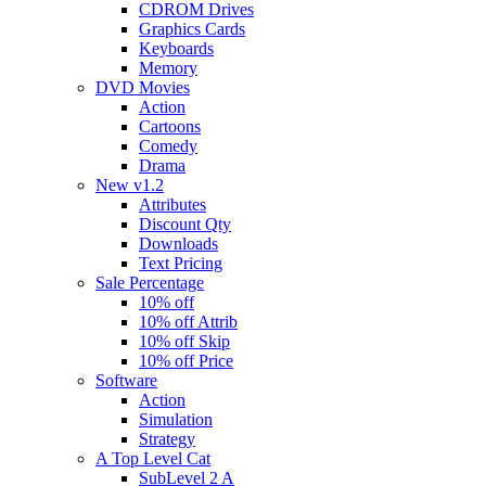
CDROM Drives
Graphics Cards
Keyboards
Memory
DVD Movies
Action
Cartoons
Comedy
Drama
New v1.2
Attributes
Discount Qty
Downloads
Text Pricing
Sale Percentage
10% off
10% off Attrib
10% off Skip
10% off Price
Software
Action
Simulation
Strategy
A Top Level Cat
SubLevel 2 A