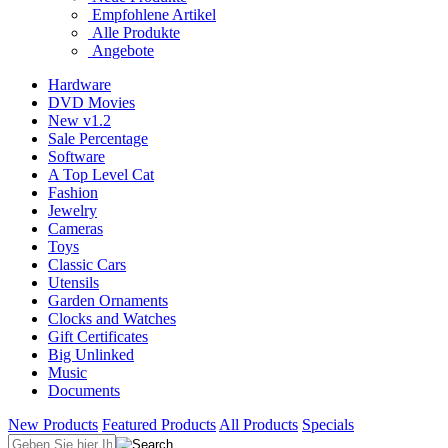
Empfohlene Artikel
Alle Produkte
Angebote
Hardware
DVD Movies
New v1.2
Sale Percentage
Software
A Top Level Cat
Fashion
Jewelry
Cameras
Toys
Classic Cars
Utensils
Garden Ornaments
Clocks and Watches
Gift Certificates
Big Unlinked
Music
Documents
New Products
Featured Products
All Products
Specials