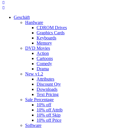
Geschäft
Hardware
CDROM Drives
Graphics Cards
Keyboards
Memory
DVD Movies
Action
Cartoons
Comedy
Drama
New v1.2
Attributes
Discount Qty
Downloads
Text Pricing
Sale Percentage
10% off
10% off Attrib
10% off Skip
10% off Price
Software