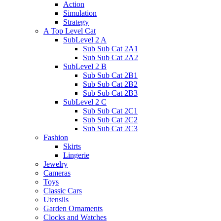
Action
Simulation
Strategy
A Top Level Cat
SubLevel 2 A
Sub Sub Cat 2A1
Sub Sub Cat 2A2
SubLevel 2 B
Sub Sub Cat 2B1
Sub Sub Cat 2B2
Sub Sub Cat 2B3
SubLevel 2 C
Sub Sub Cat 2C1
Sub Sub Cat 2C2
Sub Sub Cat 2C3
Fashion
Skirts
Lingerie
Jewelry
Cameras
Toys
Classic Cars
Utensils
Garden Ornaments
Clocks and Watches