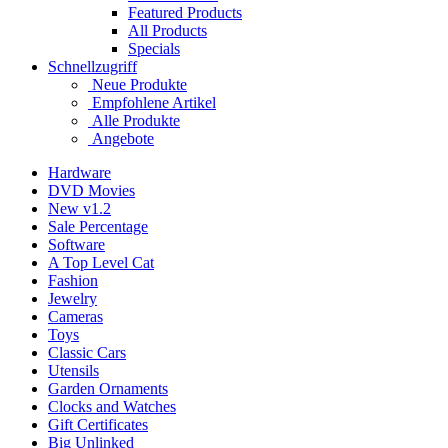
Featured Products
All Products
Specials
Schnellzugriff
Neue Produkte
Empfohlene Artikel
Alle Produkte
Angebote
Hardware
DVD Movies
New v1.2
Sale Percentage
Software
A Top Level Cat
Fashion
Jewelry
Cameras
Toys
Classic Cars
Utensils
Garden Ornaments
Clocks and Watches
Gift Certificates
Big Unlinked